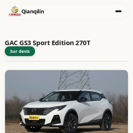
Qianqilin
Aller
au
contenu
GAC GS3 Sport Edition 270T
Sur devis