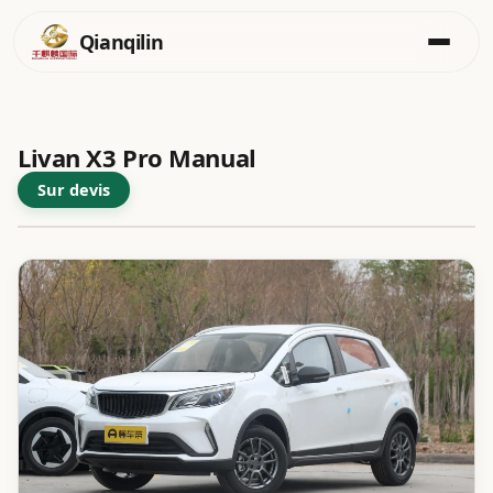
Qianqilin
Aller
au
contenu
Livan X3 Pro Manual
Sur devis