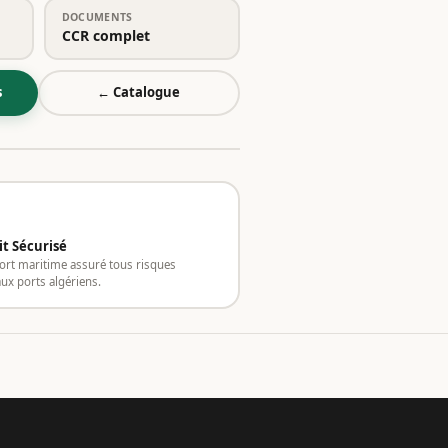
DOCUMENTS
CCR complet
s
← Catalogue
it Sécurisé
ort maritime assuré tous risques
ux ports algériens.