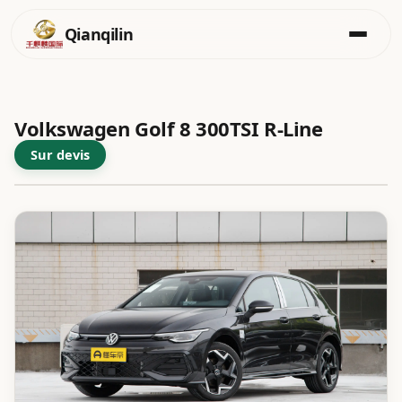
Qianqilin
Aller
au
contenu
Volkswagen Golf 8 300TSI R-Line
Sur devis